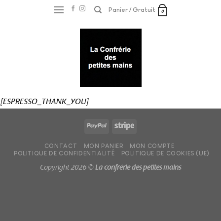
Skip
Panier /
Gratuit
0
to
content
[ESPRESSO_THANK_YOU]
CONTACT
MON PANIER
MON COMPTE
POLITIQUE DE CONFIDENTIALITÉ
POLITIQUE DE COOKIES (UE)
Copyright 2026 ©
La confrérie des petites mains