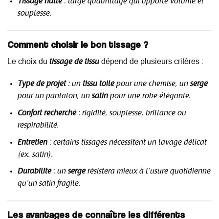
Tissage natté
: large quadrillage qui apporte volume et
souplesse.
Comment choisir le bon tissage ?
Le choix du
dépend de plusieurs critères :
tissage de tissu
Type de projet
: un
tissu toile
pour une chemise, un
sergé
pour un pantalon, un
satin
pour une robe élégante.
Confort recherché
: rigidité, souplesse, brillance ou
respirabilité.
Entretien
: certains tissages nécessitent un lavage délicat
(ex. satin).
Durabilité
: un
sergé
résistera mieux à l’usure quotidienne
qu’un satin fragile.
Les avantages de connaître les différents