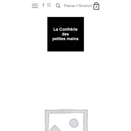
Skip
Panier /
Gratuit
0
to
content